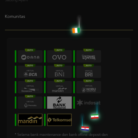
Sabung Ayam
Komunitas
* Selama bank maintenance dan bank offline deposit dan