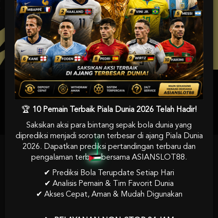
🏆
10 Pemain Terbaik Piala Dunia 2026 Telah Hadir!
Saksikan aksi para bintang sepak bola dunia yang
diprediksi menjadi sorotan terbesar di ajang Piala Dunia
2026. Dapatkan prediksi pertandingan terbaru dan
ASIANSLOT88 : Slot88 Situs Game Slot Gacor
pengalaman terbaik bersama ASIANSLOT88.
Online & Daftar Slot777 Terpercaya
✔ Prediksi Bola Terupdate Setiap Hari
✔ Analisis Pemain & Tim Favorit Dunia
Bermain Game Slot gacor dan
✔ Akses Cepat, Aman & Mudah Digunakan
slot88 Terpercaya Di Asianslot88