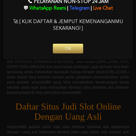
📞 PELAYANAN NON-STOP 24 JAM
ASIANSLOT88
Merupakan situs resmi Game slot gacor online terbaik dan
terpercaya saat ini di indonesia dengan server thailand, dimana kami
💬
WhatsApp Resmi
|
Telegram
|
Live Chat
adalah salah satu situs slot88, slot777 online dan mencakup sebagai
bandar togel, poker, casino dan bola terpercaya. asianslot88 sekarang
🚀 [ KLIK DAFTAR & JEMPUT KEMENANGANMU
hadir dengan permainan terlengkap yang dapat kalian nikmati semua
permainan yang kami persembahkan kepada anda semua, kami juga
SEKARANG! ]
menyediakan pelayanan 24 jam non stop yang dapatkan anda hubungi
melalui livechat, telegram, media sosial seperti facebook, instagram dan
twitter.
OK
sekarang ini Asianslot88 sudah memperbaharui sistem transaksi deposit
yang dapat kalian gunakan untuk deposit melalui via bank (BCA, BRI,
BNI, PERMATA, DANAMON & MANDIRI) , via e-wallet (QRIS, DANA, OVO,
GOPAY DAN LINKAJA) dan pulsa tanpa potongan, agar pemain bisa lebih
gampang untuk melakukan transaski hanya dengan deposit Rp.20.000,-
anda sudah bisa bermain semua game yangkami persembahkan untuk
para pemain asianslot88 yang bisa memberikan kemenangan besar
kepada anda agar bisa merasakan sensasi yang berbeda jika bermain
bersama kami di situs slot online asianslot88.
Daftar Situs Judi Slot Online
Dengan Uang Asli
Asianslot88 adalah salah satu situs taruhan terbesar dan terpercaya
dengan uang asli indonesia dimana kami juga salah satu bandar judi