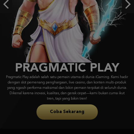
IDR
462,200.00
Previous
Ne
Mahjong Wins 3 – Black Scatter
s***a
IDR
459,100.00
PRAGMATIC PLAY
Pragmatic Play adalah salah satu pemain utama di dunia iGaming. Kami hadir
dengan slot pemenang penghargaan, live casino, dan konten multi-produk
yang ngasih performa maksimal dan bikin pemain terpikat di seluruh dunia.
Dikenal karena inovasi, kualitas, dan gerak cepat—kami bukan cuma ikut
tren, tapi yang bikin tren!
Coba Sekarang