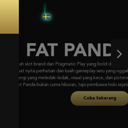
1000
ri****0
IDR
691,400.00
Gates of Olympus Super
Scatter
nov****8
FAT PANDA
IDR
654,500.00
Nex
Starlight Princess
slot brand dari Pragmatic Play yang bold dan penuh
s***1
nyita perhatian dan kasih gameplay seru yang nggak
IDR
631,690.00
yang meledak-ledak, visual yang kece, dan potensi
da bukan cuma hiburan, tapi pembawa hoki sejati!
Coba Sekarang