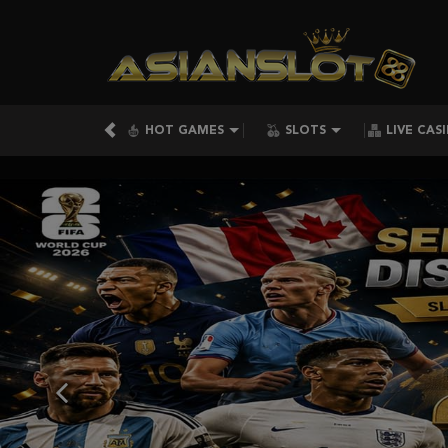
HOT GAMES
SLOTS
LIVE CAS