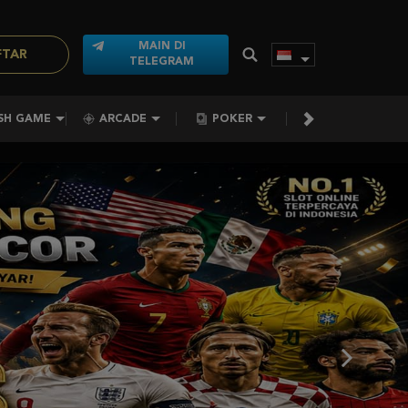
MAIN DI
FTAR
TELEGRAM
SH GAME
ARCADE
POKER
E-SPORTS