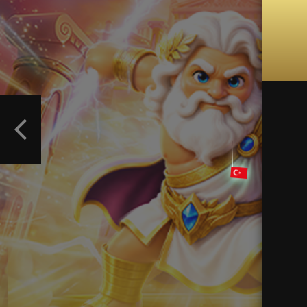
Previous