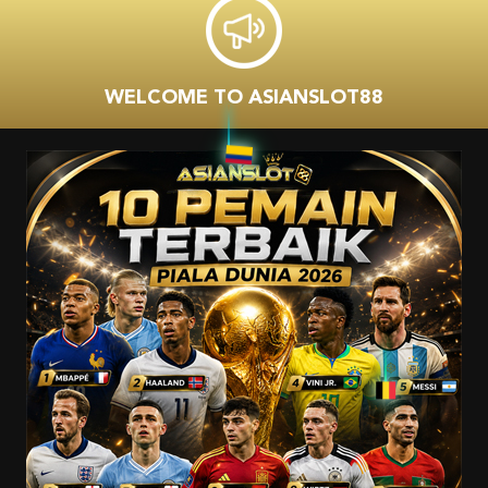
WELCOME TO ASIANSLOT88
Fat Panda adalah 
impact! Dirancang buat 
ketebak. Dengan energi 
menang besar—Fat Pan