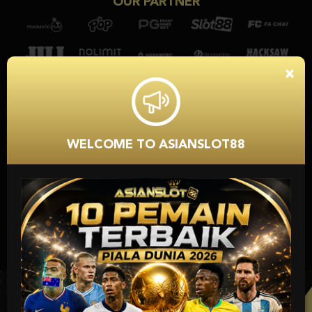
OUR PARTNER
×
WELCOME TO ASIANSLOT88