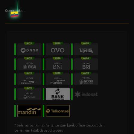
Komunitas
* Selama bank maintenance dan bank offline deposit dan
penarikan tidak dapat diproses