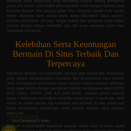
sambung ayam terpercaya yang mencakup seluruh bidang permainan
game judi online. asianslot88 sekarang telah hadir dengan nuansa yang
berbeda dengan situs lainnya kalian bisa menonton siaran bola secara
online diwebsite kami secara gratis tanpa dikenakan biaya apapun,
bermain permainan slot juga sangat mudah dan gampang untuk kalian
pahami dengan hanya mendaftar saja diri anda sekarang sudah bisa
menikmati semuanya.
Kelebihan Serta Keuntungan
Bermain Di Situs Terbaik Dan
Terpercaya
Kelebihan Bermain Di Asianslot88 sebagai situs terbaik dan terpercaya,
yang sangat mengutamakan kepuasan dan kenyamanan para pemain
ialah membagikan kemudahan dalam perihal deposit maupun withdraw
yang dapat dicoba dengan bermacam metode pembayaran seperti QRIS,
OVO, DANA, GOPAY, LINK AJA DAN BANK. Standart proses deposit
hanya 1 menit saja sedangkan penarikan uang hanya 3 menit saja. tidak
hanya itu masih banyak lagi kelebihan bila bermain di situs terpercaya
dapat menciptakan keuntungan untuk seluruh member yang bermain
antara lain:
LINK GACOR!
Situs Gampang Di Akses
Bermain di asianslot88 dipastikan nyaman sebab situs ini kamu dapat
akses dimanapun kapanpun lewat smartphone anda jadi kamu tidak perlu