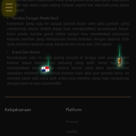
khawatir lagi akses login paling banyak seperti link alternatif yang dapat
digunakan.
Taruhan Dengan Modal Kecil
Kelebihan yang satu ini sangat banyak dicari oleh para pemain yang
mempunyai modal sedikit tetapi bisa menghasilkan keuntungan besar.
Kami selaku bandar game online sangat mau memberikan kepuasan
kepada member yang mempunyai modal terbatas dengan deposit 20rb
serta minimun taruhan yang dapat dicoba mulai dari 200 rupiah.
Event Dan Bonus
Keuntungan satu ini yang paling banyak di tunggu oleh para pemain
karena dapat memberikan peluang yang lebih besar lagi untuk
mendapatkan kemenangan karena bonus yang kami berikan bisa
dapatkan dinikmati oleh semua pemain baru atau pun pemain lama, ini
menjadi salah satu daya tarik untuk para member yang ingin bergabung
dengan kami di situs asianslot88.
Kebijaksanaan
Platform
Promosi
Loyalty