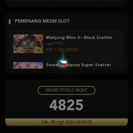
PEMENANG MESIN SLOT
Mahjong Wins 3 – Black Scatter
ram****i
IDR
1,180,000.00
Sweet Bonanza Super Scatter
si****9
IDR
790,210.00
NEX4D POOLS NIGHT
Starlight Princess Super Scatter
babya****8
4825
IDR
758,900.00
Mahjong Wins 3 – Black Scatter
Sab, 08-Agt-2026 00.00.00
ram****i
IDR
749,420.00