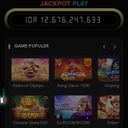
JACKPOT
PLAY
IDR
12,676,247,633
GAME POPULER
Gates of Olympus POP
Bang Gacor 1000
Goyang Gai
Fortune Gems 500
DJ BOOM BOOM
Poker Win