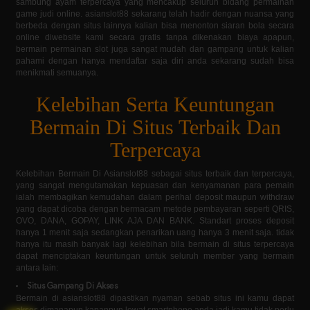
sambung ayam terpercaya yang mencakup seluruh bidang permainan
game judi online. asianslot88 sekarang telah hadir dengan nuansa yang
berbeda dengan situs lainnya kalian bisa menonton siaran bola secara
online diwebsite kami secara gratis tanpa dikenakan biaya apapun,
bermain permainan slot juga sangat mudah dan gampang untuk kalian
pahami dengan hanya mendaftar saja diri anda sekarang sudah bisa
menikmati semuanya.
Kelebihan Serta Keuntungan
Bermain Di Situs Terbaik Dan
Terpercaya
Kelebihan Bermain Di Asianslot88 sebagai situs terbaik dan terpercaya,
yang sangat mengutamakan kepuasan dan kenyamanan para pemain
ialah membagikan kemudahan dalam perihal deposit maupun withdraw
yang dapat dicoba dengan bermacam metode pembayaran seperti QRIS,
OVO, DANA, GOPAY, LINK AJA DAN BANK. Standart proses deposit
hanya 1 menit saja sedangkan penarikan uang hanya 3 menit saja. tidak
hanya itu masih banyak lagi kelebihan bila bermain di situs terpercaya
dapat menciptakan keuntungan untuk seluruh member yang bermain
antara lain:
LINK GACOR!
Situs Gampang Di Akses
Bermain di asianslot88 dipastikan nyaman sebab situs ini kamu dapat
akses dimanapun kapanpun lewat smartphone anda jadi kamu tidak perlu