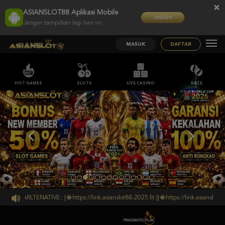
×
ASIANSLOT88 Aplikasi Mobile
UNDUH
Jangan tampilkan lagi hari ini
MASUK
DAFTAR
HOT GAMES
SLOTS
LIVE CASINO
RACE
K ARLTENATIVE : | 🌐 https://link.asianslot88-2025.fit || 🌐 https://link.asianslot8