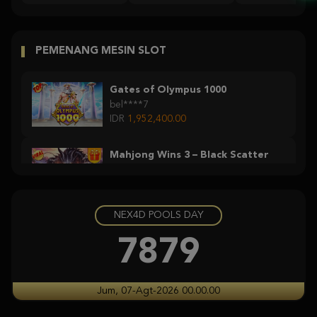
PEMENANG MESIN SLOT
Gates of Olympus 1000
bel****7
IDR
1,952,400.00
Mahjong Wins 3 – Black Scatter
lam****a
IDR
1,791,000.00
NEX4D POOLS DAY
Gates of Olympus 1000
firmanm****n
7879
IDR
1,398,800.00
Gates of Olympus 1000
Jum, 07-Agt-2026 00.00.00
de****1
IDR
1,200,700.00