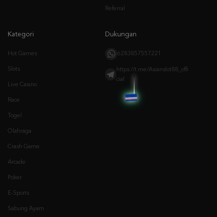
Referral
Kategori
Dukungan
Hot Games
6283857557221
Slots
https://t.me/Asianslot88_offi
cial
Live Casino
Race
Togel
Olahraga
Crash Game
Arcade
Poker
E-Sports
Sabung Ayam