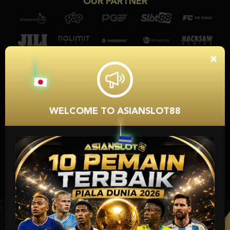
OUR PARTNER
×
WELCOME TO ASIANSLOT88