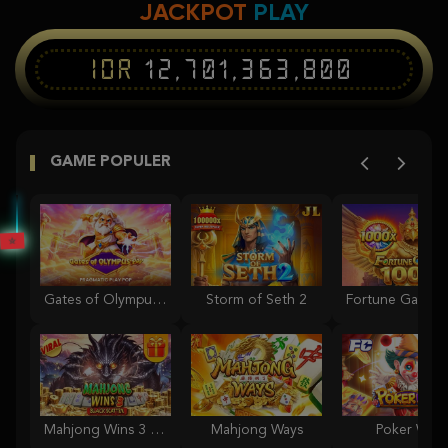
JACKPOT
PLAY
IDR
12,701,363,800
GAME POPULER
Gates of Olympus POP
Storm of Seth 2
Mahjong Wins 3 – Black Scatter
Mahjong Ways
Poker Win