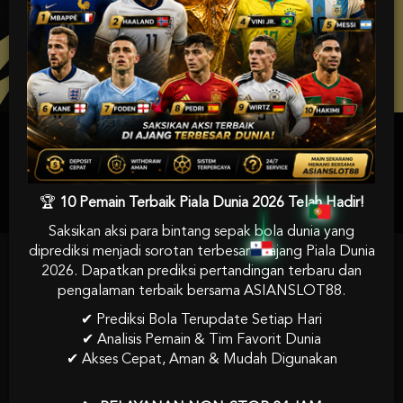
🏆
10 Pemain Terbaik Piala Dunia 2026 Telah Hadir!
Saksikan aksi para bintang sepak bola dunia yang
diprediksi menjadi sorotan terbesar di ajang Piala Dunia
2026. Dapatkan prediksi pertandingan terbaru dan
ASIANSLOT88 : Slot88 Situs Game Slot Gacor
Online & Daftar Slot777 Terpercaya
pengalaman terbaik bersama ASIANSLOT88.
✔ Prediksi Bola Terupdate Setiap Hari
Bermain Game Slot gacor dan
✔ Analisis Pemain & Tim Favorit Dunia
slot88 Terpercaya Di Asianslot88
✔ Akses Cepat, Aman & Mudah Digunakan
ASIANSLOT88
Merupakan situs resmi Game slot gacor online terbaik dan