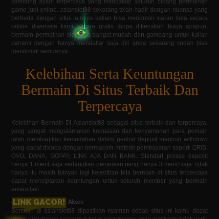
sambung ayam terpercaya yang mencakup seluruh bidang permainan
game judi online. asianslot88 sekarang telah hadir dengan nuansa yang
berbeda dengan situs lainnya kalian bisa menonton siaran bola secara
online diwebsite kami secara gratis tanpa dikenakan biaya apapun,
bermain permainan slot juga sangat mudah dan gampang untuk kalian
pahami dengan hanya mendaftar saja diri anda sekarang sudah bisa
menikmati semuanya.
Kelebihan Serta Keuntungan
Bermain Di Situs Terbaik Dan
Terpercaya
Kelebihan Bermain Di Asianslot88 sebagai situs terbaik dan terpercaya,
yang sangat mengutamakan kepuasan dan kenyamanan para pemain
ialah membagikan kemudahan dalam perihal deposit maupun withdraw
yang dapat dicoba dengan bermacam metode pembayaran seperti QRIS,
OVO, DANA, GOPAY, LINK AJA DAN BANK. Standart proses deposit
hanya 1 menit saja sedangkan penarikan uang hanya 3 menit saja. tidak
hanya itu masih banyak lagi kelebihan bila bermain di situs terpercaya
dapat menciptakan keuntungan untuk seluruh member yang bermain
antara lain:
LINK GACOR!
Situs Gampang Di Akses
Bermain di asianslot88 dipastikan nyaman sebab situs ini kamu dapat
akses dimanapun kapanpun lewat smartphone anda jadi kamu tidak perlu