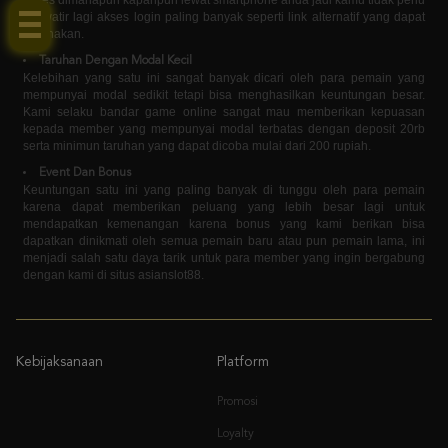
khawatir lagi akses login paling banyak seperti link alternatif yang dapat
digunakan.
Taruhan Dengan Modal Kecil
Kelebihan yang satu ini sangat banyak dicari oleh para pemain yang
mempunyai modal sedikit tetapi bisa menghasilkan keuntungan besar.
Kami selaku bandar game online sangat mau memberikan kepuasan
kepada member yang mempunyai modal terbatas dengan deposit 20rb
serta minimun taruhan yang dapat dicoba mulai dari 200 rupiah.
Event Dan Bonus
Keuntungan satu ini yang paling banyak di tunggu oleh para pemain
karena dapat memberikan peluang yang lebih besar lagi untuk
mendapatkan kemenangan karena bonus yang kami berikan bisa
dapatkan dinikmati oleh semua pemain baru atau pun pemain lama, ini
menjadi salah satu daya tarik untuk para member yang ingin bergabung
dengan kami di situs asianslot88.
Kebijaksanaan
Platform
Promosi
Loyalty