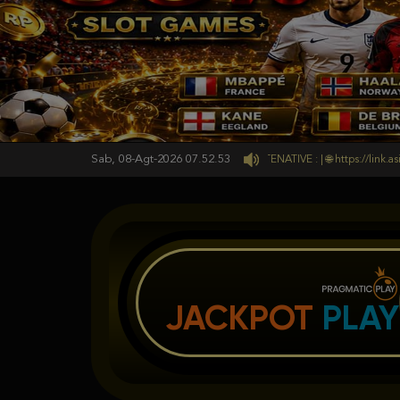
Sab, 08-Agt-2026 07.52.53
& Demo List Slot777 Trusted.*** LINK ARLTENATIVE : | 🌐 https://link.asianslot88-20
JACKPOT
PLAY