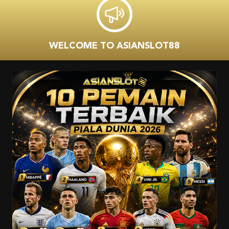
WELCOME TO ASIANSLOT88