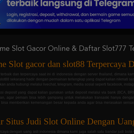
me Slot Gacor Online & Daftar Slot777 T
 Slot gacor dan slot88 Terpercaya D
erbaik dan terpercaya saat ini di indonesia dengan server thailand, dimana kam
ianslot88 sekarang hadir dengan permainan terlengkap yang dapat kalian nikma
 anda hubungi melalui livechat, telegram, media sosial seperti facebook, instagr
ksi deposit yang dapat kalian gunakan untuk deposit melalui via bank (BCA, 
, agar pemain bisa lebih gampang untuk melakukan transaski hanya dengan
bisa memberikan kemenangan besar kepada anda agar bisa merasakan sensasi y
r Situs Judi Slot Online Dengan Uan
percaya dengan uang asli indonesia dimana kami juga salah satu bandar judi bola