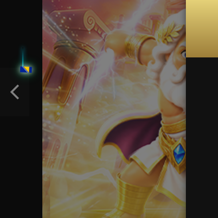
FAT PANDA
Previous
 brand dari Pragmatic Play yang bold dan penuh
ta perhatian dan kasih gameplay seru yang nggak
g meledak-ledak, visual yang kece, dan potensi
bukan cuma hiburan, tapi pembawa hoki sejati!
Coba Sekarang