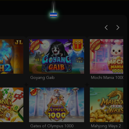
Goyang Gaib
Mochi Mania 1000
Gates of Olympus 1000
Mahjong Ways 2