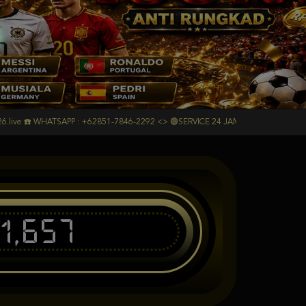
live ☎️ WHATSAPP : +62851-7846-2292 <> 🟢SERVICE 24 JAM ONLINE🟢
Pemeliharaan T
31,657