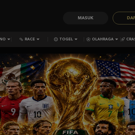
MASUK
DA
INO
RACE
TOGEL
OLAHRAGA
CRA