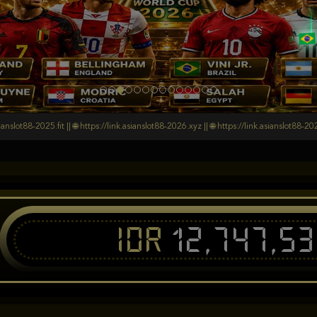
25.fit || 🌐 https://link.asianslot88-2026.xyz || 🌐 https://link.asianslot88-2026.
IDR
12,747,5