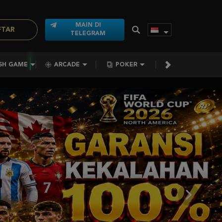
MAIN DI
FTAR
TELEGRAM
SH GAME
ARCADE
POKER
E-SPORTS