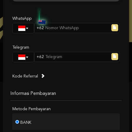
WhatsApp
+62
Telegram
+62
Kode Referral
Informasi Pembayaran
ASIANSLOT88 : Slot88 Situs Game Slot Gacor
Online & Daftar Slot777 Terpercaya
Metode Pembayaran
Bermain Game Slot gacor dan
slot88 Terpercaya Di Asianslot88
BANK