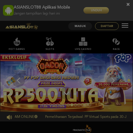
×
ASIANSLOT88 Aplikasi Mobile
UNDUH
Jangan tampilkan lagi hari ini
MASUK
DAFTAR
HOT GAMES
SLOTS
LIVE CASINO
RACE
VICE 24 JAM ONLINE🟢
Pemeliharaan Terjadwal: PP Virtual Sports pada 30-Jun-20