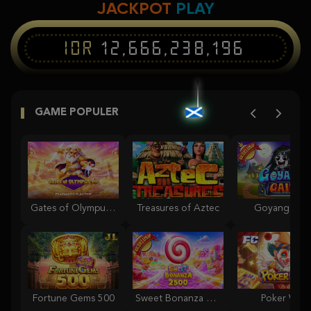
JACKPOT
PLAY
IDR
12,666,241,231
GAME POPULER
Gates of Olympus POP
Treasures of Aztec
Goyang Gai
Fortune Gems 500
Sweet Bonanza 2500
Poker Win