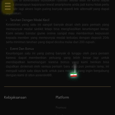
Bermain di asianslot88 dipastikan nyaman sebab situs ini kamu dapat
akses dimanapun kapanpun lewat smartphone anda jadi kamu tidak perlu
khawatir lagi akses login paling banyak seperti link alternatif yang dapat
digunakan.
Taruhan Dengan Modal Kecil
Kelebihan yang satu ini sangat banyak dicari oleh para pemain yang
mempunyai modal sedikit tetapi bisa menghasilkan keuntungan besar.
Kami selaku bandar game online sangat mau memberikan kepuasan
kepada member yang mempunyai modal terbatas dengan deposit 20rb
serta minimun taruhan yang dapat dicoba mulai dari 200 rupiah.
Event Dan Bonus
Keuntungan satu ini yang paling banyak di tunggu oleh para pemain
karena dapat memberikan peluang yang lebih besar lagi untuk
mendapatkan kemenangan karena bonus yang kami berikan bisa
dapatkan dinikmati oleh semua pemain baru atau pun pemain lama, ini
menjadi salah satu daya tarik untuk para member yang ingin bergabung
dengan kami di situs asianslot88.
Kebijaksanaan
Platform
Promosi