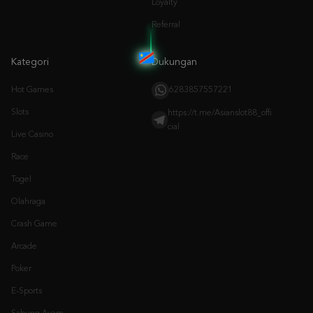
Loyalty
Referral
Kategori
Dukungan
Hot Games
6283857557221
Slots
https://t.me/Asianslot88_offi
cial
Live Casino
Race
Togel
Olahraga
Crash Game
Arcade
Poker
E-Sports