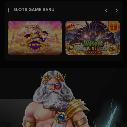
IDR
833,750.00
SLOTS GAME BARU
Gates of Olympus Super Scatter
artza****2
IDR
779,600.00
Mahjong Wins 3 – Black Scatter
k****t
IDR
750,050.00
Mahjong Wins 3 – Black Scatter
k****t
IDR
731,850.00
Starlight Princess Super Scatter
bu****7
IDR
648,100.00
Gates of Olympus Super Scatter